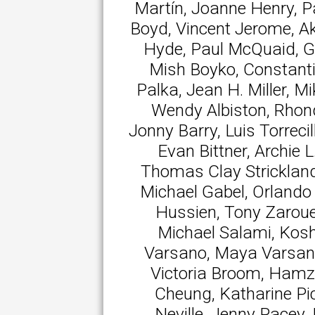
Martín, Joanne Henry, Pa
Boyd, Vincent Jerome, A
Hyde, Paul McQuaid, Ga
Mish Boyko, Constanti
Palka, Jean H. Miller, 
Wendy Albiston, Rhon
Jonny Barry, Luis Torreci
Evan Bittner, Archie L
Thomas Clay Strickland
Michael Gabel, Orland
Hussien, Tony Zarouel
Michael Salami, Kosh
Varsano, Maya Varsano,
Victoria Broom, Hamza
Cheung, Katharine Pi
Neville, Jenny Pacey,