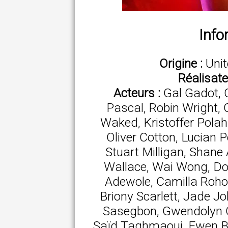
Info
Origine :
Unit
Réalisate
Acteurs :
Gal Gadot, C
Pascal, Robin Wright, C
Waked, Kristoffer Polah
Oliver Cotton, Lucian P
Stuart Milligan, Shane 
Wallace, Wai Wong, Do
Adewole, Camilla Rohol
Briony Scarlett, Jade 
Sasegbon, Gwendolyn 
Saïd Taghmaoui, Ewen B