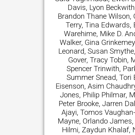
Davis, Lyon Beckwit
Brandon Thane Wilson, O
Terry, Tina Edwards, B
Warehime, Mike D. And
Walker, Gina Grinkeme
Leonard, Susan Smythe,
Gover, Tracy Tobin, 
Spencer Trinwith, Pa
Summer Snead, Tori B
Eisenson, Asim Chaudhr
Jones, Philip Philmar, 
Peter Brooke, Jarren D
Ajayi, Tomos Vaughan-
Mayne, Orlando James, 
Hilmi, Zaydun Khalaf,